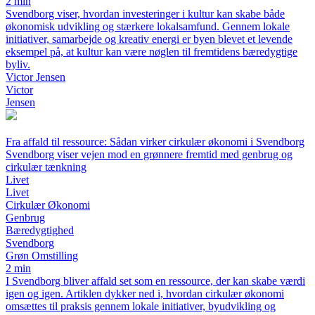
2 min
Svendborg viser, hvordan investeringer i kultur kan skabe både
økonomisk udvikling og stærkere lokalsamfund. Gennem lokale
initiativer, samarbejde og kreativ energi er byen blevet et levende
eksempel på, at kultur kan være nøglen til fremtidens bæredygtige
byliv.
Victor Jensen
Victor
Jensen
Fra affald til ressource: Sådan virker cirkulær økonomi i Svendborg
Svendborg viser vejen mod en grønnere fremtid med genbrug og
cirkulær tænkning
Livet
Livet
Cirkulær Økonomi
Genbrug
Bæredygtighed
Svendborg
Grøn Omstilling
2 min
I Svendborg bliver affald set som en ressource, der kan skabe værdi
igen og igen. Artiklen dykker ned i, hvordan cirkulær økonomi
omsættes til praksis gennem lokale initiativer, byudvikling og