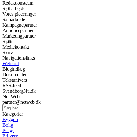
Redaktionsteam
Støt arbejdet
Vores placeringer
Samarbejde
Kampagnepartner
Annoncepartner
Marketingpartner
Støtte
Mediekontakt
Skriv
Navigationslinks
Webkort
Blogindlæg
Dokumenter
Tekstunivers
RSS-feed
SvendborgNu.dk
Net Web
partner@netweb.dk
Kategorier
Byggeri
Bolig
Penge
Erhverv