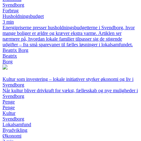
Svendborg
Forbrug
Husholdningsbudget
3 min
Energipriserne presser husholdningsbudgetterne i Svendborg, hvor
mange boliger er ældre og kræver ekstra varme. Artiklen ser
nærmere på, hvordan lokale familier tilpasser sig de stigende
udgifter – fra små sparevaner til fælles løsninger i lokalsamfundet.
Beatrix Borg
Beatrix
Borg
Kultur som investering – lokale initiativer styrker økonomi og liv i
Svendborg
Når kultur bliver drivkraft for vækst, fællesskab og nye muligheder i
Svendborg
Penge
Penge
Kultur
Svendborg
Lokalsamfund
Byudvikling
Økonomi