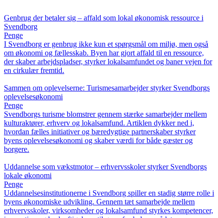
Genbrug der betaler sig – affald som lokal økonomisk ressource i
Svendborg
Penge
I Svendborg er genbrug ikke kun et spørgsmål om miljø, men også
om økonomi og fællesskab. Byen har gjort affald til en ressource,
der skaber arbejdspladser, styrker lokalsamfundet og baner vejen for
en cirkulær fremtid.
Sammen om oplevelserne: Turismesamarbejder styrker Svendborgs
oplevelsesøkonomi
Penge
Svendborgs turisme blomstrer gennem stærke samarbejder mellem
kulturaktører, erhverv og lokalsamfund. Artiklen dykker ned i,
hvordan fælles initiativer og bæredygtige partnerskaber styrker
byens oplevelsesøkonomi og skaber værdi for både gæster og
borgere.
Uddannelse som vækstmotor – erhvervsskoler styrker Svendborgs
lokale økonomi
Penge
Uddannelsesinstitutionerne i Svendborg spiller en stadig større rolle i
byens økonomiske udvikling. Gennem tæt samarbejde mellem
erhvervsskoler, virksomheder og lokalsamfund styrkes kompetencer,