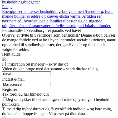
husholdningsbudgetter
Penge
Energipriserne presser husholdningsbudgetterne i Svendborg, hvor
mange boliger er ældre og kræver ekstra varme. Artiklen ser
nærmere på, hvordan lokale familier tilpasser sig de stigende
udgifter – fra små sparevaner til fælles løsninger i lokalsamfundet.
Pensionistliv i Svendborg - et paradis ved havet
Overvej at flytte til Svendborg som pensionist? Denne e-bog belyser
de mange fordele ved at bo i byen, herunder sociale aktiviteter, natur
og nærhed til sundhedstjenester, der gør Svendborg til et ideelt
valgte for ældre.
Hent guide
Få inspiration og nyheder – skriv dig op
Viden du kan bruge med det samme – sendt direkte til dig.
Indtast e-mail
Registrer
Tak fordi du har tilmeldt dig
Jeg samtykker til behandlingen af mine oplysninger i henhold til
politikken.
Tilmeld dig nyhedsbrevet og få værdifuldt indhold – og bare rolig,
du kan altid hoppe fra igen. Vi passer på dine data.