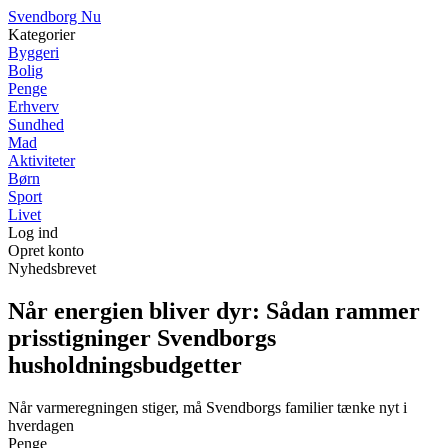
S
vendborg
N
u
Kategorier
Byggeri
Bolig
Penge
Erhverv
Sundhed
Mad
Aktiviteter
Børn
Sport
Livet
Log ind
Opret konto
Nyhedsbrevet
Når energien bliver dyr: Sådan rammer
prisstigninger Svendborgs
husholdningsbudgetter
Når varmeregningen stiger, må Svendborgs familier tænke nyt i
hverdagen
Penge