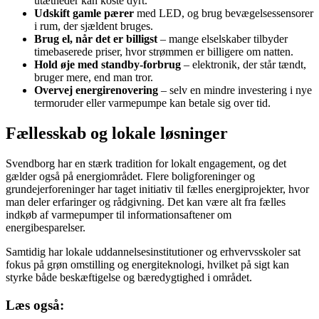
utætheder kan koste dyrt.
Udskift gamle pærer
med LED, og brug bevægelsessensorer
i rum, der sjældent bruges.
Brug el, når det er billigst
– mange elselskaber tilbyder
timebaserede priser, hvor strømmen er billigere om natten.
Hold øje med standby-forbrug
– elektronik, der står tændt,
bruger mere, end man tror.
Overvej energirenovering
– selv en mindre investering i nye
termoruder eller varmepumpe kan betale sig over tid.
Fællesskab og lokale løsninger
Svendborg har en stærk tradition for lokalt engagement, og det
gælder også på energiområdet. Flere boligforeninger og
grundejerforeninger har taget initiativ til fælles energiprojekter, hvor
man deler erfaringer og rådgivning. Det kan være alt fra fælles
indkøb af varmepumper til informationsaftener om
energibesparelser.
Samtidig har lokale uddannelsesinstitutioner og erhvervsskoler sat
fokus på grøn omstilling og energiteknologi, hvilket på sigt kan
styrke både beskæftigelse og bæredygtighed i området.
Læs også: