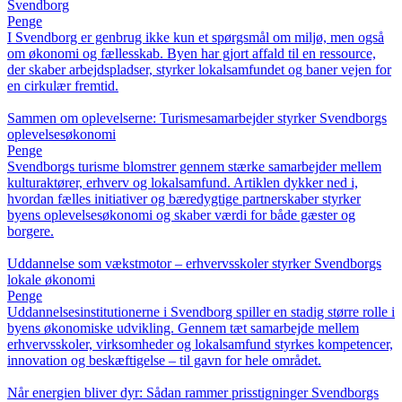
Svendborg
Penge
I Svendborg er genbrug ikke kun et spørgsmål om miljø, men også
om økonomi og fællesskab. Byen har gjort affald til en ressource,
der skaber arbejdspladser, styrker lokalsamfundet og baner vejen for
en cirkulær fremtid.
Sammen om oplevelserne: Turismesamarbejder styrker Svendborgs
oplevelsesøkonomi
Penge
Svendborgs turisme blomstrer gennem stærke samarbejder mellem
kulturaktører, erhverv og lokalsamfund. Artiklen dykker ned i,
hvordan fælles initiativer og bæredygtige partnerskaber styrker
byens oplevelsesøkonomi og skaber værdi for både gæster og
borgere.
Uddannelse som vækstmotor – erhvervsskoler styrker Svendborgs
lokale økonomi
Penge
Uddannelsesinstitutionerne i Svendborg spiller en stadig større rolle i
byens økonomiske udvikling. Gennem tæt samarbejde mellem
erhvervsskoler, virksomheder og lokalsamfund styrkes kompetencer,
innovation og beskæftigelse – til gavn for hele området.
Når energien bliver dyr: Sådan rammer prisstigninger Svendborgs