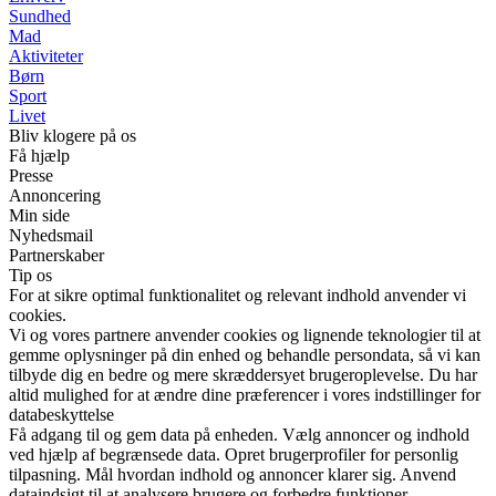
Sundhed
Mad
Aktiviteter
Børn
Sport
Livet
Bliv klogere på os
Få hjælp
Presse
Annoncering
Min side
Nyhedsmail
Partnerskaber
Tip os
For at sikre optimal funktionalitet og relevant indhold anvender vi
cookies.
Vi og vores partnere anvender cookies og lignende teknologier til at
gemme oplysninger på din enhed og behandle persondata, så vi kan
tilbyde dig en bedre og mere skræddersyet brugeroplevelse. Du har
altid mulighed for at ændre dine præferencer i vores indstillinger for
databeskyttelse
Få adgang til og gem data på enheden. Vælg annoncer og indhold
ved hjælp af begrænsede data. Opret brugerprofiler for personlig
tilpasning. Mål hvordan indhold og annoncer klarer sig. Anvend
dataindsigt til at analysere brugere og forbedre funktioner