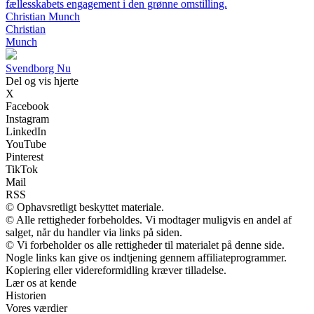
fællesskabets engagement i den grønne omstilling.
Christian Munch
Christian
Munch
S
vendborg
N
u
Del og vis hjerte
X
Facebook
Instagram
LinkedIn
YouTube
Pinterest
TikTok
Mail
RSS
© Ophavsretligt beskyttet materiale.
© Alle rettigheder forbeholdes. Vi modtager muligvis en andel af
salget, når du handler via links på siden.
© Vi forbeholder os alle rettigheder til materialet på denne side.
Nogle links kan give os indtjening gennem affiliateprogrammer.
Kopiering eller videreformidling kræver tilladelse.
Lær os at kende
Historien
Vores værdier