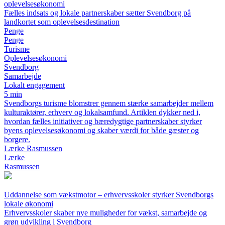
oplevelsesøkonomi
Fælles indsats og lokale partnerskaber sætter Svendborg på
landkortet som oplevelsesdestination
Penge
Penge
Turisme
Oplevelsesøkonomi
Svendborg
Samarbejde
Lokalt engagement
5 min
Svendborgs turisme blomstrer gennem stærke samarbejder mellem
kulturaktører, erhverv og lokalsamfund. Artiklen dykker ned i,
hvordan fælles initiativer og bæredygtige partnerskaber styrker
byens oplevelsesøkonomi og skaber værdi for både gæster og
borgere.
Lærke Rasmussen
Lærke
Rasmussen
Uddannelse som vækstmotor – erhvervsskoler styrker Svendborgs
lokale økonomi
Erhvervsskoler skaber nye muligheder for vækst, samarbejde og
grøn udvikling i Svendborg