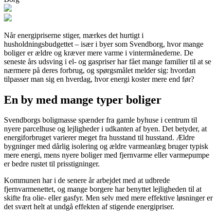
Når energipriserne stiger, mærkes det hurtigt i
husholdningsbudgettet – især i byer som Svendborg, hvor mange
boliger er ældre og kræver mere varme i vintermånederne. De
seneste års udsving i el- og gaspriser har fået mange familier til at se
nærmere på deres forbrug, og spørgsmålet melder sig: hvordan
tilpasser man sig en hverdag, hvor energi koster mere end før?
En by med mange typer boliger
Svendborgs boligmasse spænder fra gamle byhuse i centrum til
nyere parcelhuse og lejligheder i udkanten af byen. Det betyder, at
energiforbruget varierer meget fra husstand til husstand. Ældre
bygninger med dårlig isolering og ældre varmeanlæg bruger typisk
mere energi, mens nyere boliger med fjernvarme eller varmepumpe
er bedre rustet til prisstigninger.
Kommunen har i de senere år arbejdet med at udbrede
fjernvarmenettet, og mange borgere har benyttet lejligheden til at
skifte fra olie- eller gasfyr. Men selv med mere effektive løsninger er
det svært helt at undgå effekten af stigende energipriser.