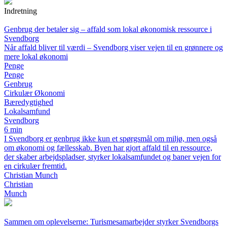
Indretning
Genbrug der betaler sig – affald som lokal økonomisk ressource i
Svendborg
Når affald bliver til værdi – Svendborg viser vejen til en grønnere og
mere lokal økonomi
Penge
Penge
Genbrug
Cirkulær Økonomi
Bæredygtighed
Lokalsamfund
Svendborg
6 min
I Svendborg er genbrug ikke kun et spørgsmål om miljø, men også
om økonomi og fællesskab. Byen har gjort affald til en ressource,
der skaber arbejdspladser, styrker lokalsamfundet og baner vejen for
en cirkulær fremtid.
Christian Munch
Christian
Munch
Sammen om oplevelserne: Turismesamarbejder styrker Svendborgs