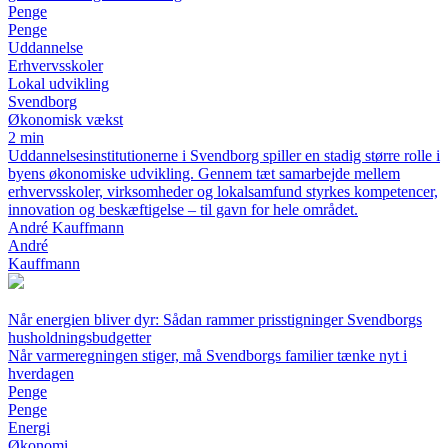
Penge
Penge
Uddannelse
Erhvervsskoler
Lokal udvikling
Svendborg
Økonomisk vækst
2 min
Uddannelsesinstitutionerne i Svendborg spiller en stadig større rolle i
byens økonomiske udvikling. Gennem tæt samarbejde mellem
erhvervsskoler, virksomheder og lokalsamfund styrkes kompetencer,
innovation og beskæftigelse – til gavn for hele området.
André Kauffmann
André
Kauffmann
Når energien bliver dyr: Sådan rammer prisstigninger Svendborgs
husholdningsbudgetter
Når varmeregningen stiger, må Svendborgs familier tænke nyt i
hverdagen
Penge
Penge
Energi
Økonomi