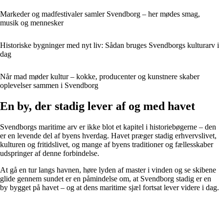
Markeder og madfestivaler samler Svendborg – her mødes smag,
musik og mennesker
Historiske bygninger med nyt liv: Sådan bruges Svendborgs kulturarv i
dag
Når mad møder kultur – kokke, producenter og kunstnere skaber
oplevelser sammen i Svendborg
En by, der stadig lever af og med havet
Svendborgs maritime arv er ikke blot et kapitel i historiebøgerne – den
er en levende del af byens hverdag. Havet præger stadig erhvervslivet,
kulturen og fritidslivet, og mange af byens traditioner og fællesskaber
udspringer af denne forbindelse.
At gå en tur langs havnen, høre lyden af master i vinden og se skibene
glide gennem sundet er en påmindelse om, at Svendborg stadig er en
by bygget på havet – og at dens maritime sjæl fortsat lever videre i dag.