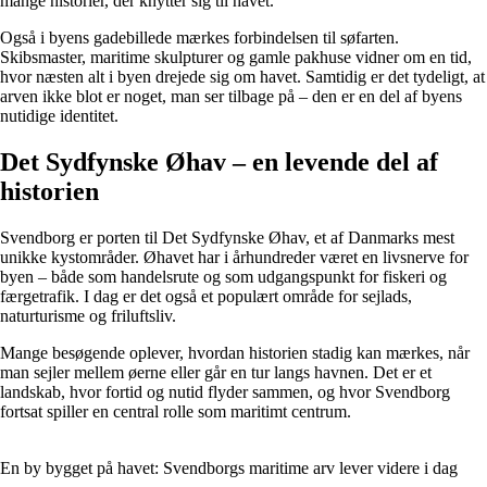
mange historier, der knytter sig til havet.
Også i byens gadebillede mærkes forbindelsen til søfarten.
Skibsmaster, maritime skulpturer og gamle pakhuse vidner om en tid,
hvor næsten alt i byen drejede sig om havet. Samtidig er det tydeligt, at
arven ikke blot er noget, man ser tilbage på – den er en del af byens
nutidige identitet.
Det Sydfynske Øhav – en levende del af
historien
Svendborg er porten til Det Sydfynske Øhav, et af Danmarks mest
unikke kystområder. Øhavet har i århundreder været en livsnerve for
byen – både som handelsrute og som udgangspunkt for fiskeri og
færgetrafik. I dag er det også et populært område for sejlads,
naturturisme og friluftsliv.
Mange besøgende oplever, hvordan historien stadig kan mærkes, når
man sejler mellem øerne eller går en tur langs havnen. Det er et
landskab, hvor fortid og nutid flyder sammen, og hvor Svendborg
fortsat spiller en central rolle som maritimt centrum.
En by bygget på havet: Svendborgs maritime arv lever videre i dag