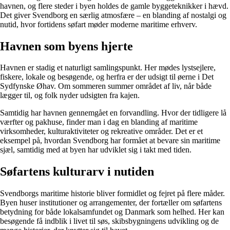
havnen, og flere steder i byen holdes de gamle byggeteknikker i hævd.
Det giver Svendborg en særlig atmosfære – en blanding af nostalgi og
nutid, hvor fortidens søfart møder moderne maritime erhverv.
Havnen som byens hjerte
Havnen er stadig et naturligt samlingspunkt. Her mødes lystsejlere,
fiskere, lokale og besøgende, og herfra er der udsigt til øerne i Det
Sydfynske Øhav. Om sommeren summer området af liv, når både
lægger til, og folk nyder udsigten fra kajen.
Samtidig har havnen gennemgået en forvandling. Hvor der tidligere lå
værfter og pakhuse, finder man i dag en blanding af maritime
virksomheder, kulturaktiviteter og rekreative områder. Det er et
eksempel på, hvordan Svendborg har formået at bevare sin maritime
sjæl, samtidig med at byen har udviklet sig i takt med tiden.
Søfartens kulturarv i nutiden
Svendborgs maritime historie bliver formidlet og fejret på flere måder.
Byen huser institutioner og arrangementer, der fortæller om søfartens
betydning for både lokalsamfundet og Danmark som helhed. Her kan
besøgende få indblik i livet til søs, skibsbygningens udvikling og de