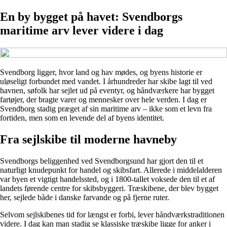
En by bygget på havet: Svendborgs
maritime arv lever videre i dag
Svendborg ligger, hvor land og hav mødes, og byens historie er
uløseligt forbundet med vandet. I århundreder har skibe lagt til ved
havnen, søfolk har sejlet ud på eventyr, og håndværkere har bygget
fartøjer, der bragte varer og mennesker over hele verden. I dag er
Svendborg stadig præget af sin maritime arv – ikke som et levn fra
fortiden, men som en levende del af byens identitet.
Fra sejlskibe til moderne havneby
Svendborgs beliggenhed ved Svendborgsund har gjort den til et
naturligt knudepunkt for handel og skibsfart. Allerede i middelalderen
var byen et vigtigt handelssted, og i 1800-tallet voksede den til et af
landets førende centre for skibsbyggeri. Træskibene, der blev bygget
her, sejlede både i danske farvande og på fjerne ruter.
Selvom sejlskibenes tid for længst er forbi, lever håndværkstraditionen
videre. I dag kan man stadig se klassiske træskibe ligge for anker i